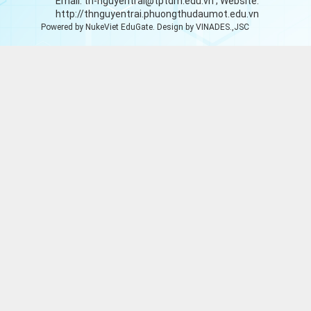
Email:
th-nguyentrai@tptdm.edu.vn
; Website:
http://thnguyentrai.phuongthudaumot.edu.vn
Powered by
NukeViet EduGate
. Design by
VINADES.,JSC