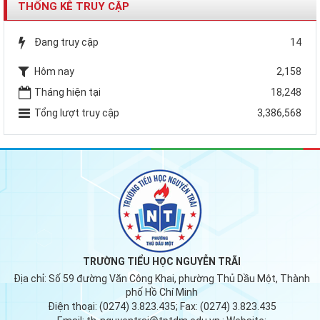
THỐNG KÊ TRUY CẬP
Đang truy cập
14
Hôm nay
2,158
Tháng hiện tại
18,248
Tổng lượt truy cập
3,386,568
TRƯỜNG TIỂU HỌC NGUYỄN TRÃI
Địa chỉ:
Số 59 đường Văn Công Khai, phường Thủ Dầu Một, Thành
phố Hồ Chí Minh
Điện thoại:
(0274) 3.823.435;
Fax:
(0274) 3.823.435