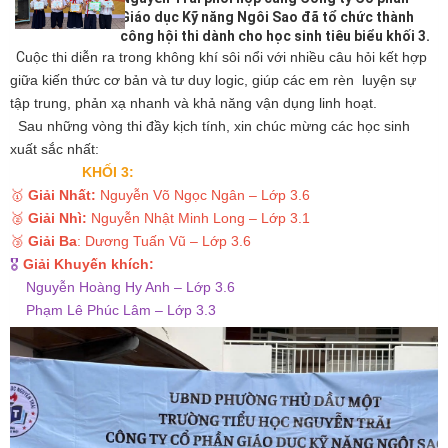
Giáo dục Kỹ năng Ngôi Sao đã tổ chức thành
công hội thi dành cho học sinh tiêu biểu khối 3.
C
uộc thi diễn ra trong không khí sôi nổi với nhiều câu hỏi kết hợp
giữa kiến thức cơ bản và tư duy logic, giúp các em rèn luyện sự
tập trung, phản xạ nhanh và khả năng vận dụng linh hoạt.
Sau những vòng thi đầy kịch tính, xin chúc mừng các học sinh
xuất sắc nhất:
KHỐI 3:
🥇
Giải Nhất:
Nguyễn Võ Ngọc Ngân – Lớp 3.6
🥈
Giải Nhì:
Nguyễn Nhật Minh Long – Lớp 3.1
🥉
Giải Ba
: Dương Tuấn Vũ – Lớp 3.6
🎖
Giải Khuyến khích:
Nguyễn Hoàng Hy Anh – Lớp 3.6
Phạm Lê Phúc Lâm – Lớp 3.3