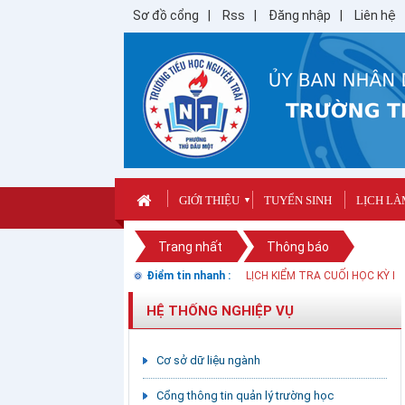
Sơ đồ cổng
Rss
Đăng nhập
Liên hệ
GIỚI THIỆU
TUYỂN SINH
LỊCH LÀ
▼
Trang nhất
Thông báo
Điểm tin nhanh :
LỊCH KIỂM TRA CUỐI HỌC KỲ I
HỆ THỐNG NGHIỆP VỤ
Cơ sở dữ liệu ngành
Cổng thông tin quản lý trường học