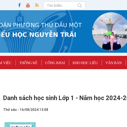
M VIỆC
THỐNG KÊ
CÔNG KHAI
KHO HỌC LIỆU
VĂN BẢN
lớp 6 THCS và lớp 10 THPT năm học 2024-2025
Danh sách học sinh Lớp 1 - Năm học 2024-
Thứ sáu - 16/08/2024 13:08