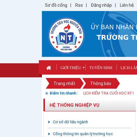
Sơ đồ cổng
Rss
Đăng nhập
Liên hệ
GIỚI THIỆU
TUYỂN SINH
LỊCH LÀ
▼
Trang nhất
Thông báo
Điểm tin nhanh :
Hướng dẫn tổ chức tuyển sinh 
LỊCH KIỂM TRA CUỐI HỌC KỲ I
HỆ THỐNG NGHIỆP VỤ
Cơ sở dữ liệu ngành
Cổng thông tin quản lý trường học